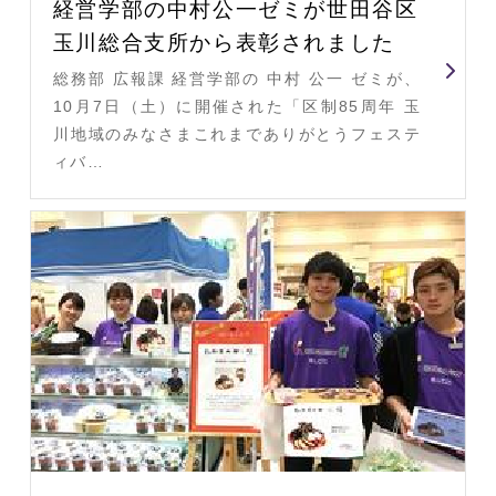
経営学部の中村公一ゼミが世田谷区
玉川総合支所から表彰されました
総務部 広報課 経営学部の 中村 公一 ゼミが、
10月7日（土）に開催された「区制85周年 玉
川地域のみなさまこれまでありがとうフェステ
ィバ…