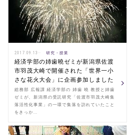
2017.09.13
研究・授業
経済学部の姉歯曉ゼミが新潟県佐渡
市羽茂大崎で開催された「世界一小
さな花火大会」に企画参加しました
総務部 広報課 経済学部の 姉歯 曉 教授と姉歯
ゼミが、新潟県の受託研究「佐渡市羽茂大崎集
落活性化事業」の一環で集落を訪れていたこと
をきっか…