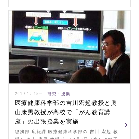
2017.12.15
研究・授業
医療健康科学部の吉川宏起教授と奥
山康男教授が高校で「がん教育講
座」の出張授業を実施
総務部 広報課 医療健康科学部の 吉川 宏起 教