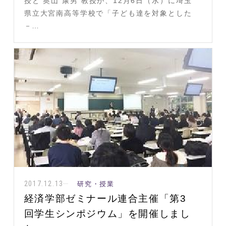
授と 奥山 康男 教授が、12月6日（水）に埼玉
県立大宮南高等学校で「子ども達を対象とした
－…
2017.12.13
研究・授業
経済学部ゼミナール連合主催「第3
回学生シンポジウム」を開催しまし