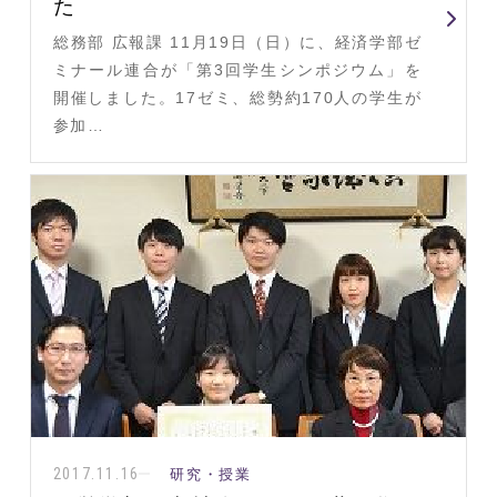
た
総務部 広報課 11月19日（日）に、経済学部ゼ
ミナール連合が「第3回学生シンポジウム」を
開催しました。17ゼミ、総勢約170人の学生が
参加…
2017.11.16
研究・授業