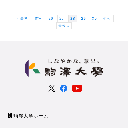
« 最初
前へ
26
27
28
29
30
次へ
最後 »
駒澤大学ホーム