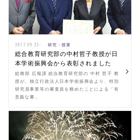
2017.09.25
研究・授業
総合教育研究部の中村哲子教授が日
本学術振興会から表彰されました
総務部 広報課 総合教育研究部の 中村 哲子 教
授が、独立行政法人日本学術振興会より、特別
研究員事業等の審査員を務めたことによる「有
意義な審…