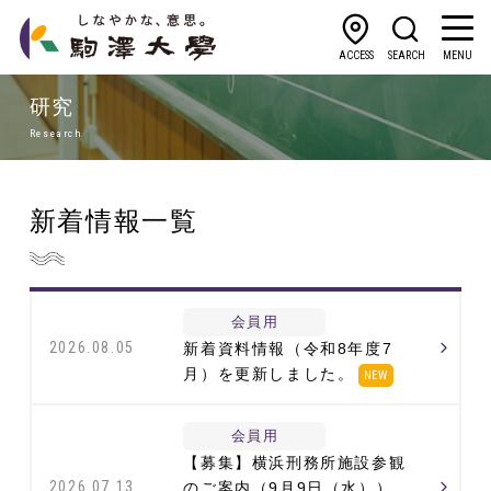
ACCESS
SEARCH
MENU
研究
Research
新着情報一覧
会員用
2026.08.05
新着資料情報（令和8年度7
月）を更新しました。
NEW
会員用
【募集】横浜刑務所施設参観
2026.07.13
のご案内（9月9日（水））