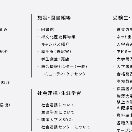
施設・図書館等
受験生
組み
図書館
選抜方
禅文化歴史博物館
ネット
キャンパス紹介
入学者
リ紹介
厚生寮（野尻寮）
アドミッ
学生食堂・売店
大学院
総合情報センター（一般）
入学者
コミュニティ・ケアセンター
合格発
高校教
ル紹介
保護者
社会連携・生涯学習
駒澤大学
験上の
届出）
社会連携について
の配慮
生涯学習について
資料請
駒澤大学×SDGs
各種入
社会連携センターについて
オープ