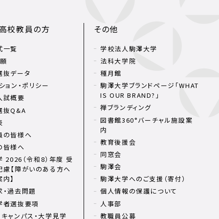
・高校教員の方
その他
式一覧
学校法人駒澤大学
出願
法科大学院
選抜データ
種月館
ション・ポリシー
駒澤大学ブランドページ「WHAT
IS OUR BRAND?」
入試概要
禅ブランディング
選抜Q&A
図書館360°バーチャル施設案
表
内
員の皆様へ
教育後援会
の皆様へ
同窓会
 2026（令和8）年度 受
駒澤会
配慮【障がいのある方へ
案内】
駒澤大学へのご支援（寄付）
求・過去問題
個人情報の保護について
学者選抜要項
人事部
ンキャンパス・大学見学
教職員公募