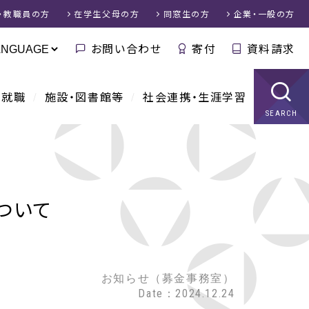
・教職員
の方
在学生父母
の方
同窓生
の方
企業・一般
の方
お問い合わせ
寄付
資料請求
・就職
施設・図書館等
社会連携・生涯学習
SEARCH
ついて
お知らせ（募金事務室）
Date：2024.12.24