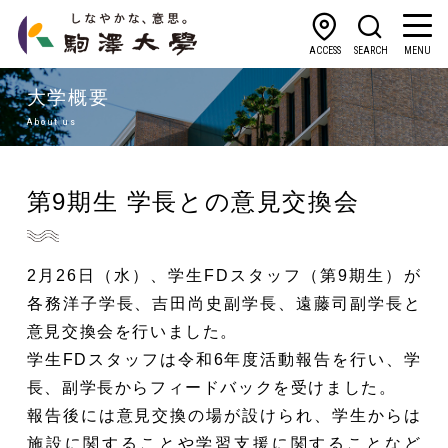
ACCESS
SEARCH
MENU
大学概要
About us
第9期生 学長との意見交換会
2月26日（水）、学生FDスタッフ（第9期生）が
各務洋子学長、吉田尚史副学長、遠藤司副学長と
意見交換会を行いました。
学生FDスタッフは令和6年度活動報告を行い、学
長、副学長からフィードバックを受けました
。
報告後には意見交換の場が設けられ、学生からは
施設に関することや学習支援に関することなど