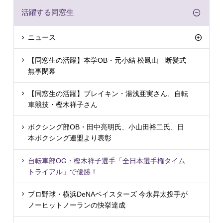
活躍する同窓生
ニュース
【同窓生の活躍】本学OB・元小結 松鳳山 断髪式
無事閉幕
【同窓生の活躍】ブレイキン・湯浅亜実さん、自転
車競技・樫木祥子さん
ボクシング部OB・田中亮明氏、小山田裕二氏、日
本ボクシング連盟より表彰
自転車部OG・樫木祥子選手「全日本選手権タイム
トライアル」で優勝！
プロ野球・横浜DeNAベイスターズ 今永昇太投手が
ノーヒットノーランの快挙達成