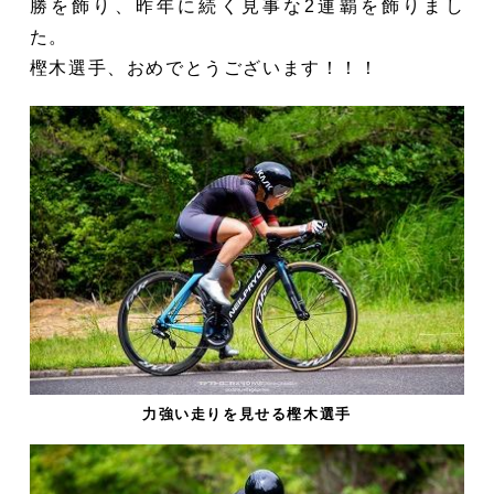
勝を飾り、昨年に続く見事な2連覇を飾りまし
た。
樫木選手、おめでとうございます！！！
力強い走りを見せる樫木選手