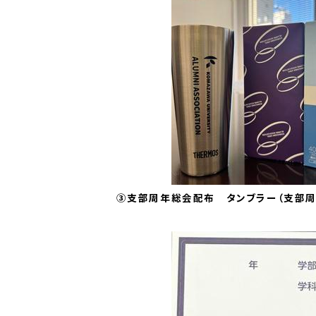
③支部周年総会配布 タンブラー（支部周