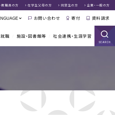
・教職員
の方
在学生父母
の方
同窓生
の方
企業・一般
の方
お問い合わせ
寄付
資料請求
・就職
施設・図書館等
社会連携・生涯学習
SEARCH