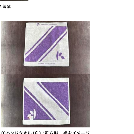
い薄紫
①ハンドタオル（白）：正方形 襷をイメージ