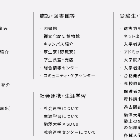
施設・図書館等
受験生
組み
図書館
選抜方
禅文化歴史博物館
ネット
キャンパス紹介
入学者
リ紹介
厚生寮（野尻寮）
アドミッ
学生食堂・売店
大学院
総合情報センター
入学者
コミュニティ・ケアセンター
合格発
高校教
ル紹介
保護者
社会連携・生涯学習
資料請
過去問
届出）
社会連携について
駒澤大学
生涯学習について
験上の
駒澤大学×SDGs
の配慮
社会連携センターについて
各種入