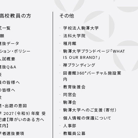
・高校教員の方
その他
式一覧
学校法人駒澤大学
出願
法科大学院
選抜データ
種月館
ション・ポリシー
駒澤大学ブランドページ「WHAT
IS OUR BRAND?」
入試概要
禅ブランディング
選抜Q&A
図書館360°バーチャル施設案
表
内
員の皆様へ
教育後援会
の皆様へ
同窓会
求
駒澤会
題・出題の意図
駒澤大学へのご支援（寄付）
 2027（令和9）年度 受
個人情報の保護について
配慮【障がいのある方へ
案内】
人事部
学者選抜要項
教職員公募