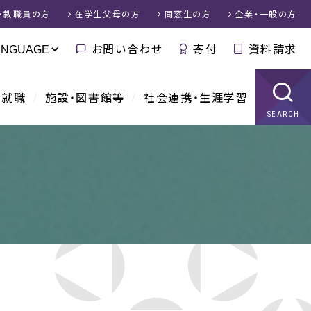
・教職員
の方
在学生父母
の方
同窓生
の方
企業・一般
の方
お問い合わせ
寄付
資料請求
・就職
施設・図書館等
社会連携・生涯学習
SEARCH