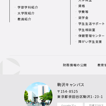
資格
学部学科紹介
学費等
大学院紹介
奨学金
教員紹介
学生生活サポート
学生相談室
保健管理センター
障がい学生支援
財務情報の公開
教育
駒沢キャンパス
〒154-8525
東京都世田谷区駒沢1-23-1
Google マッ
交通アクセス