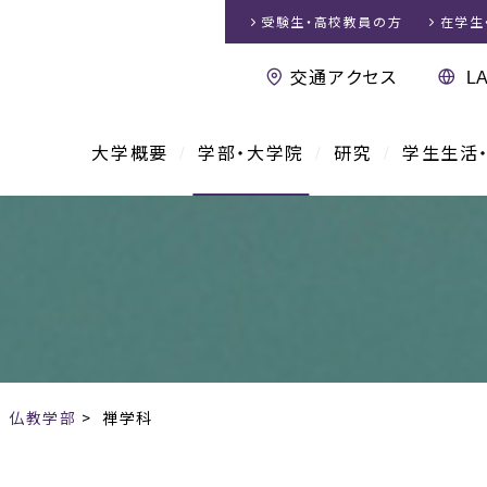
受験生・高校教員
の方
在学生
交通アクセス
大学概要
学部・大学院
研究
学生生活
>
仏教学部
>
禅学科