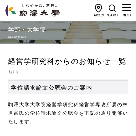
ACCESS
SEARCH
MENU
学部・大学院
Academics
経営学研究科からのお知らせ一覧
学位請求論文公聴会のご案内
駒澤大学大学院経営学研究科経営学専攻所属の林
世富氏の
学位請求論文公聴会を下記の通り開催い
たします。