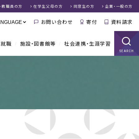
・教職員
の方
在学生父母
の方
同窓生
の方
企業・一般
の方
お問い合わせ
寄付
資料請求
・就職
施設・図書館等
社会連携・生涯学習
SEARCH