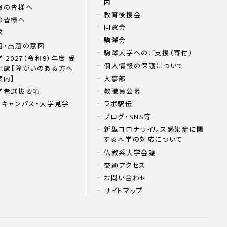
内
員の皆様へ
教育後援会
の皆様へ
同窓会
求
駒澤会
題・出題の意図
駒澤大学へのご支援（寄付）
 2027（令和9）年度 受
個人情報の保護について
配慮【障がいのある方へ
案内】
人事部
学者選抜要項
教職員公募
ンキャンパス・大学見学
ラボ駅伝
ブログ・SNS等
新型コロナウイルス感染症に関
する本学の対応について
仏教系大学会議
交通アクセス
お問い合わせ
サイトマップ