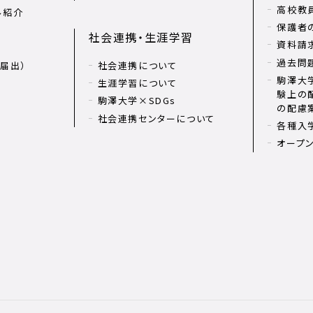
高校教
ル紹介
保護者
社会連携・生涯学習
資料請
過去問
届出）
社会連携について
駒澤大学
生涯学習について
験上の
駒澤大学×SDGs
の配慮
社会連携センターについて
各種入
オープ