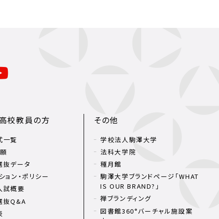
・高校教員の方
その他
式一覧
学校法人駒澤大学
出願
法科大学院
選抜データ
種月館
ション・ポリシー
駒澤大学ブランドページ「WHAT
IS OUR BRAND?」
入試概要
禅ブランディング
選抜Q&A
図書館360°バーチャル施設案
表