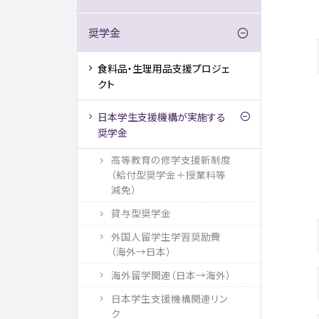
奨学金
食料品・生理用品支援プロジェ
クト
日本学生支援機構が実施する
奨学金
高等教育の修学支援新制度
（給付型奨学金＋授業料等
減免）
貸与型奨学金
外国人留学生学習奨励費
（海外→日本）
海外留学関連（日本→海外）
日本学生支援機構関連リン
ク