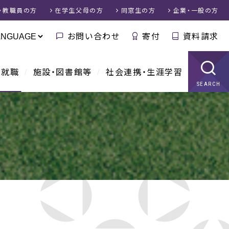
・教職員
の方
在学生父母
の方
同窓生
の方
企業・一般
の方
お問い合わせ
寄付
資料請求
・就職
施設・図書館等
社会連携・生涯学習
SEARCH