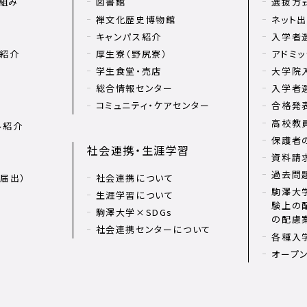
組み
図書館
選抜方
禅文化歴史博物館
ネット
キャンパス紹介
入学者
リ紹介
厚生寮（野尻寮）
アドミッ
学生食堂・売店
大学院
総合情報センター
入学者
コミュニティ・ケアセンター
合格発
高校教
ル紹介
保護者
社会連携・生涯学習
資料請
過去問
届出）
社会連携について
駒澤大学
生涯学習について
験上の
駒澤大学×SDGs
の配慮
社会連携センターについて
各種入
オープ