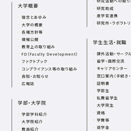
研究活動への取り
大学概要
研究助成
産学官連携
理念とあゆみ
研究所・ラボラト
大学の概要
各種方針等
情報公開
学生生活・就職
教育上の取り組み
課外活動・サーク
FD（Faculty Development）
留学・国際交流
ファクトブック
キャリアセンター
コンプライアンス等の取り組み
窓口案内（手続き・
告知・お知らせ
証明書
広報誌
学部生
私費留学生
学部・大学院
大学院生
資格
学部学科紹介
学費等
大学院紹介
奨学金
教員紹介