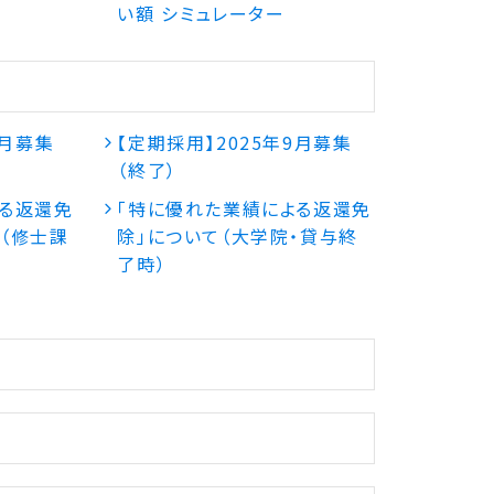
い額 シミュレーター
4月募集
【定期採用】2025年9月募集
（終了）
よる返還免
「特に優れた業績による返還免
（修士課
除」について（大学院・貸与終
了時）