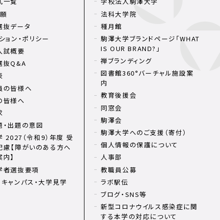
式一覧
学校法人駒澤大学
出願
法科大学院
選抜データ
種月館
ション・ポリシー
駒澤大学ブランドページ「WHAT
IS OUR BRAND?」
入試概要
禅ブランディング
選抜Q&A
図書館360°バーチャル施設案
表
内
員の皆様へ
教育後援会
の皆様へ
同窓会
求
駒澤会
題・出題の意図
駒澤大学へのご支援（寄付）
 2027（令和9）年度 受
個人情報の保護について
配慮【障がいのある方へ
案内】
人事部
学者選抜要項
教職員公募
ンキャンパス・大学見学
ラボ駅伝
ブログ・SNS等
新型コロナウイルス感染症に関
する本学の対応について