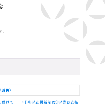
金
す。
等減免）
を受けて
【修学支援新制度】学費お支払