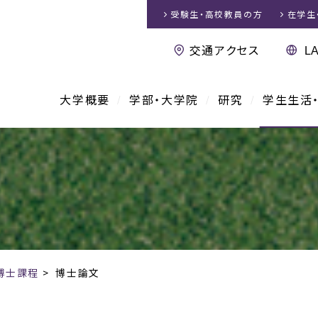
受験生・高校教員
の方
在学生
交通アクセス
大学概要
学部・大学院
研究
学生生活
博士課程
>
博士論文