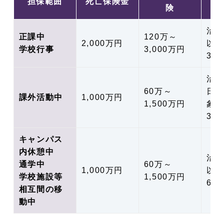
担保範囲
死亡保険金
医
険
治療
正課中
120万～
2,000万円
以
学校行事
3,000万円
3千
治療
60万～
日
課外活動中
1,000万円
1,500万円
象
3万
キャンパス
内休憩中
治療
通学中
60万～
1,000万円
以
学校施設等
1,500万円
6千
相互間の移
動中