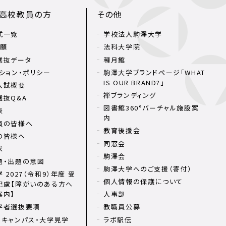
・高校教員の方
その他
式一覧
学校法人駒澤大学
出願
法科大学院
選抜データ
種月館
ション・ポリシー
駒澤大学ブランドページ「WHAT
IS OUR BRAND?」
入試概要
禅ブランディング
選抜Q&A
図書館360°バーチャル施設案
表
内
員の皆様へ
教育後援会
の皆様へ
同窓会
求
駒澤会
題・出題の意図
駒澤大学へのご支援（寄付）
 2027（令和9）年度 受
個人情報の保護について
配慮【障がいのある方へ
案内】
人事部
学者選抜要項
教職員公募
ンキャンパス・大学見学
ラボ駅伝