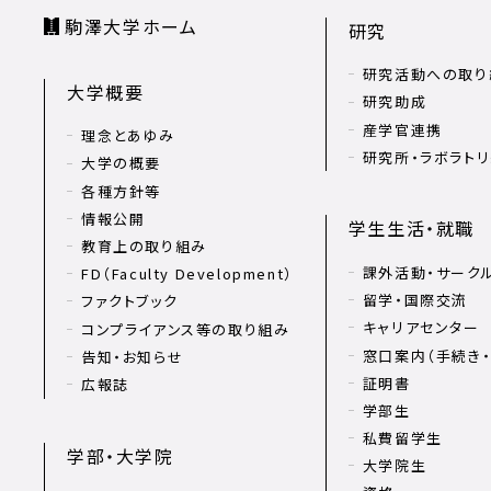
駒澤大学ホーム
研究
研究活動への取り
大学概要
研究助成
産学官連携
理念とあゆみ
研究所・ラボラト
大学の概要
各種方針等
情報公開
学生生活・就職
教育上の取り組み
課外活動・サーク
FD（Faculty Development）
留学・国際交流
ファクトブック
キャリアセンター
コンプライアンス等の取り組み
窓口案内（手続き・
告知・お知らせ
証明書
広報誌
学部生
私費留学生
学部・大学院
大学院生