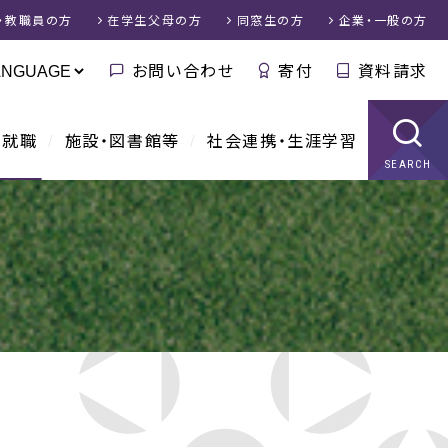
・教職員
の方
在学生父母
の方
同窓生
の方
企業・一般
の方
お問い合わせ
寄付
資料請求
・就職
施設・図書館等
社会連携・生涯学習
SEARCH