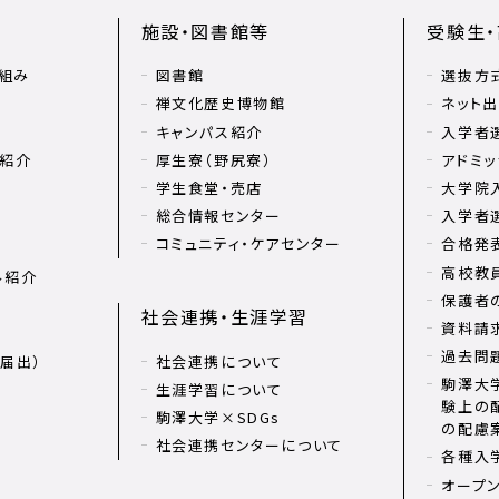
施設・図書館等
受験生
組み
図書館
選抜方
禅文化歴史博物館
ネット
キャンパス紹介
入学者
リ紹介
厚生寮（野尻寮）
アドミッ
学生食堂・売店
大学院
総合情報センター
入学者
コミュニティ・ケアセンター
合格発
高校教
ル紹介
保護者
社会連携・生涯学習
資料請
過去問
届出）
社会連携について
駒澤大学
生涯学習について
験上の
駒澤大学×SDGs
の配慮
社会連携センターについて
各種入
オープ