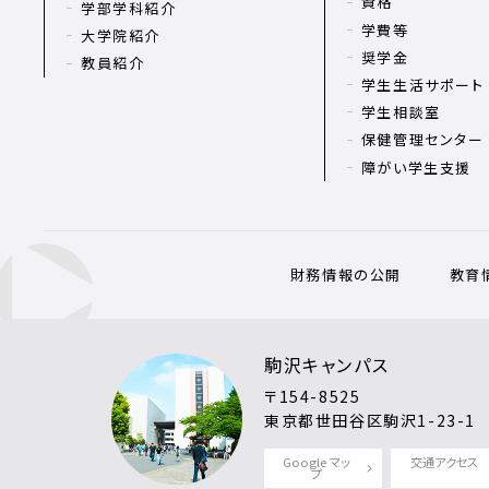
資格
学部学科紹介
学費等
大学院紹介
奨学金
教員紹介
学生生活サポート
学生相談室
保健管理センター
障がい学生支援
財務情報の公開
教育
駒沢キャンパス
〒154-8525
東京都世田谷区駒沢1-23-1
Google マッ
交通アクセス
プ