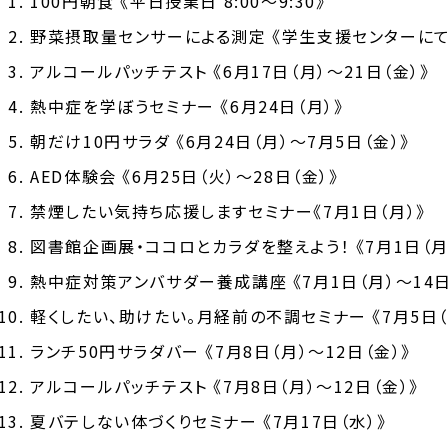
100円朝食 《平日授業日 8:00～9:30》
野菜摂取量センサーによる測定
《学生支援センターに
アルコールパッチテスト
《6月17日（月）～21日（金）》
熱中症を学ぼうセミナー 《6月24日（月）》
朝だけ10円サラダ 《6月24日（月）～7月5日（金）》
AED体験会 《6月25日（火）～28日（金）》
禁煙したい気持ち応援しますセミナー《7月1日（月）》
図書館企画展・ココロとカラダを整えよう！
《7月1日（月
熱中症対策アンバサダー養成講座
《7月1日（月）～14日
軽くしたい、助けたい。月経前の不調セミナー
《7月5日（
ランチ50円サラダバー
《7月8日（月）～12日（金）》
アルコールパッチテスト
《7月8日（月）～12日（金）》
夏バテしない体づくりセミナー
《7月17日（水）》