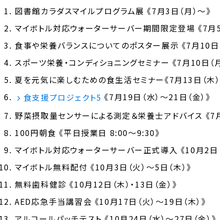
図書館カラダスマイルプログラム展 《7月3日（月）～》
マイボトル対応ウォーターサーバー期間限定登場 《7月5
食事や栄養バランスについてのポスター展示 《7月10日
スポーツ栄養・コンディショニングセミナー 《7月10日（月
夏を元気に楽しむための食生活セミナー《7月13日（木）
《7月19日（水）～21日（金）》
食支援プロジェクト5
野菜摂取量センサーによる測定＆栄養士アドバイス 《7月1
100円朝食 《平日授業日 8:00～9:30》
マイボトル対応ウォーターサーバー正式導入
《10月2日
マイボトル無料配付
《10月3日（火）～5日（木）》
無料歯科健診
《10月12日（木）・13日（金）》
AED応急手当講習会
《10月17日（火）～19日（木）》
アルコールパッチテスト
《10月24日（水）～27日（金）》