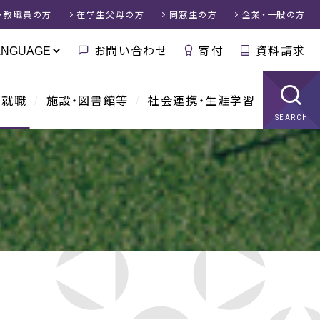
・教職員
の方
在学生父母
の方
同窓生
の方
企業・一般
の方
お問い合わせ
寄付
資料請求
・就職
施設・図書館等
社会連携・生涯学習
SEARCH