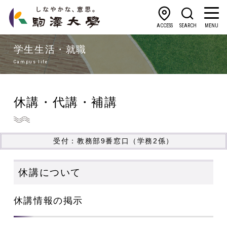
ACCESS
SEARCH
MENU
学生生活・就職
Campus life
休講・代講・補講
受付：教務部9番窓口（学務2係）
休講について
休講情報の掲示